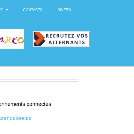
RE
CONTACTS
DIVERS
vironnements connectés
 compétences