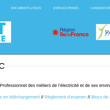
DOCUMENTS UTILES
ESPACES PRIVÉS
CANDIDATU
C
Professionnel
des métiers de l’électricité et de ses en
e en téléchargement
//
Règlement d’examen
//
Blocs de