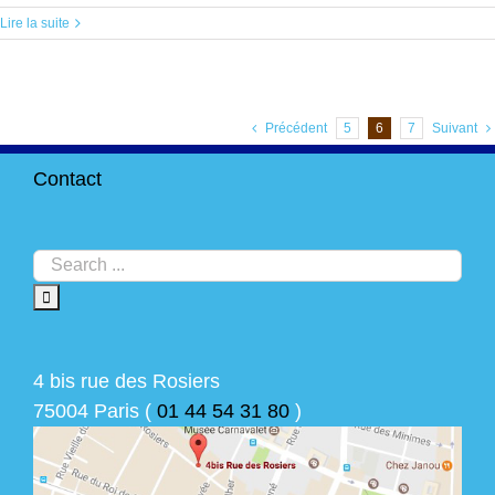
Lire la suite
Précédent
5
6
7
Suivant
Contact
4 bis rue des Rosiers
75004 Paris (
01 44 54 31 80
)