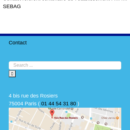
SEBAG
Contact
4 bis rue des Rosiers
75004 Paris (
01 44 54 31 80
)